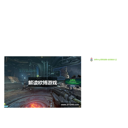
游戏制作工艺，已然成为了全球游戏行业的重要一员。
未来，
欧博abg官网
将继续拓展其在全球市场的影响力，进
一步提升技术研发能力，并致力于为全球玩家提供更多优质
的娱乐产品。无论是通过全新的游戏玩法、先进的技术应
用，还是通过与全球文化的深度融合，
欧博abg官网
都将在
数字娱乐的世界中持续书写属于自己的传奇。