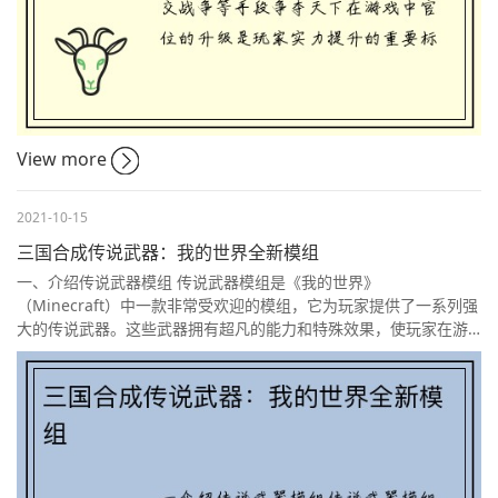
View more
2021-10-15
三国合成传说武器：我的世界全新模组
一、介绍传说武器模组 传说武器模组是《我的世界》
（Minecraft）中一款非常受欢迎的模组，它为玩家提供了一系列强
大的传说武器。这些武器拥有超凡的能力和特殊效果，使玩家在游
戏中能够更加轻松地战胜敌人...