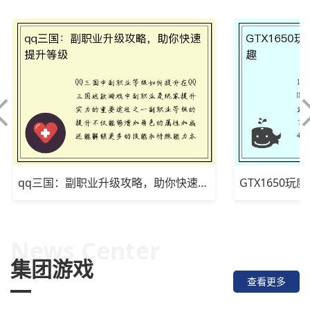
qq三国：副职业升级攻略，助你快速提升等级
News Center
集团游戏
查看更多