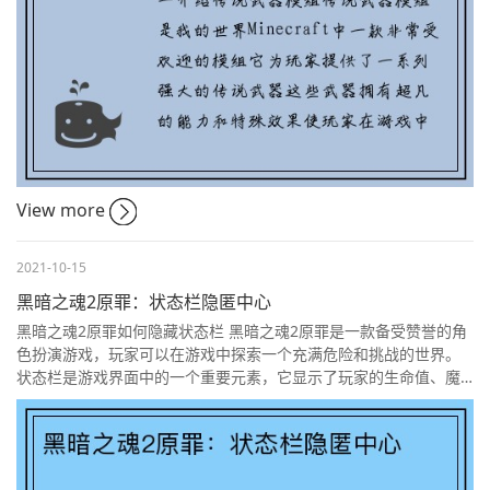
View more
2021-10-15
黑暗之魂2原罪：状态栏隐匿中心
黑暗之魂2原罪如何隐藏状态栏 黑暗之魂2原罪是一款备受赞誉的角
色扮演游戏，玩家可以在游戏中探索一个充满危险和挑战的世界。
状态栏是游戏界面中的一个重要元素，它显示了玩家的生命值、魔
法值和其他重要信息。有...