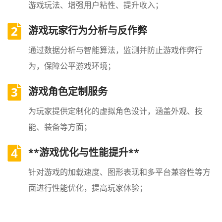
游戏玩法、增强用户粘性、提升收入；
2
游戏玩家行为分析与反作弊
通过数据分析与智能算法，监测并防止游戏作弊行
为，保障公平游戏环境；
3
游戏角色定制服务
为玩家提供定制化的虚拟角色设计，涵盖外观、技
能、装备等方面；
4
**游戏优化与性能提升**
针对游戏的加载速度、图形表现和多平台兼容性等方
面进行性能优化，提高玩家体验；